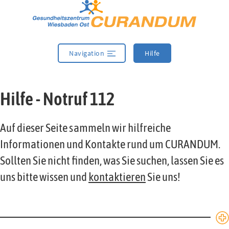
Zur Navigation springen
Zum Inhalt springen
Navigation
Hilfe
Hilfe - Notruf 112
Auf dieser Seite sammeln wir hilfreiche
Informationen und Kontakte rund um CURANDUM.
Sollten Sie nicht finden, was Sie suchen, lassen Sie es
uns bitte wissen und
kontaktieren
Sie uns!