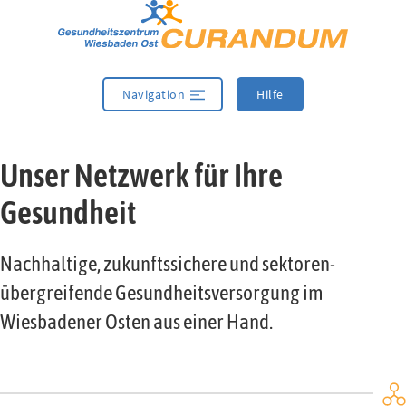
Zur Navigation springen
Zum Inhalt springen
Navigation
Hilfe
Unser Netzwerk für Ihre
Gesundheit
Nachhaltige, zukunftssichere und sektoren­
übergreifende Gesundheits­versorgung im
Wiesbadener Osten aus einer Hand.