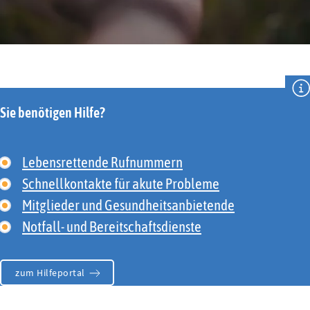
Sie benötigen Hilfe?
Lebensrettende Rufnummern
Schnellkontakte für akute Probleme
Mitglieder und Gesundheitsanbietende
Notfall- und Bereitschaftsdienste
zum Hilfeportal